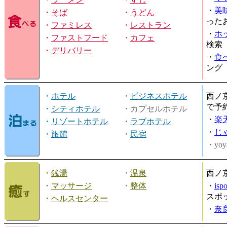
・
美
・
そば
・
うどん
った
・
ファミレス
・
レストラン
・
ホ
・
ファストフード
・
カフェ
検索
・
デリバリー
・
食
ング
・
ホテル
・
ビジネスホテル
西ノ
で予
・
シティホテル
・カプセルホテル
・
楽
・
リゾートホテル
・
ラブホテル
・
じ
・
旅館
・
民宿
・yoy
・
銭湯
・
温泉
西ノ
・
マッサージ
・
整体
・
is
スポ
・
ヘルスセンター
・
奈