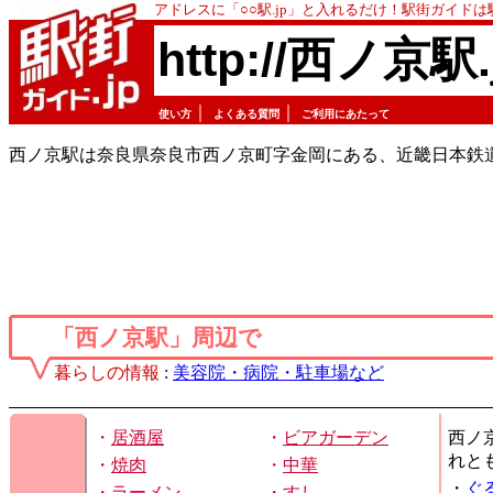
アドレスに「○○駅.jp」と入れるだけ！駅街ガイド
http://西ノ京駅.
｜
｜
使い方
よくある質問
ご利用にあたって
西ノ京駅は奈良県奈良市西ノ京町字金岡にある、近畿日本鉄
「西ノ京駅」周辺で
暮らしの情報
:
美容院・病院・駐車場など
・
居酒屋
・
ビアガーデン
西ノ
れと
・
焼肉
・
中華
・
ぐ
・
ラーメン
・
すし