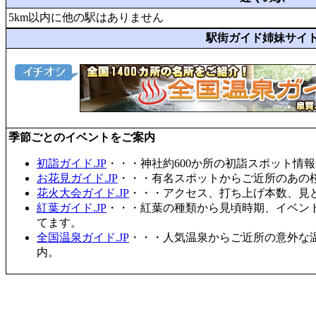
5km以内に他の駅はありません
駅街ガイド姉妹サイ
季節ごとのイベントをご案内
初詣ガイド.JP
・・・神社約600か所の初詣スポット情
お花見ガイド.JP
・・・有名スポットからご近所のあの桜
花火大会ガイド.JP
・・・アクセス、打ち上げ本数、見
紅葉ガイド.JP
・・・紅葉の種類から見頃時期、イベン
てます。
全国温泉ガイド.JP
・・・人気温泉からご近所の意外な
内。